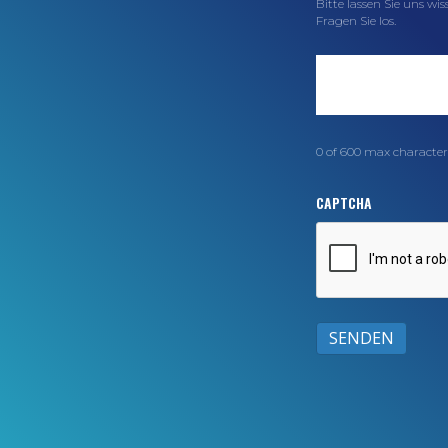
0 of 600 max character
CAPTCHA