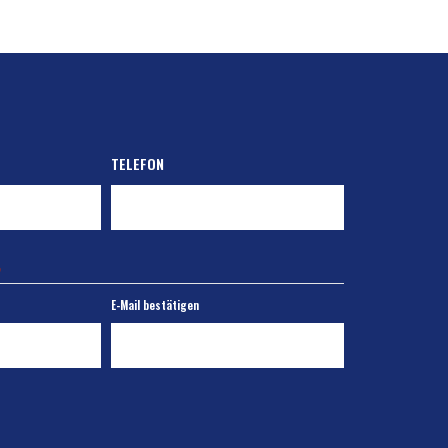
TELEFON
E-Mail bestätigen
ssen, was Sie beschäftigt. Haben Sie eine Frage an uns?