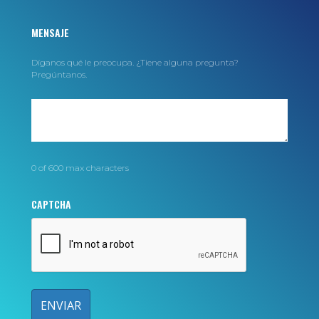
MENSAJE
Díganos qué le preocupa. ¿Tiene alguna pregunta?
Pregúntanos.
0 of 600 max characters
CAPTCHA