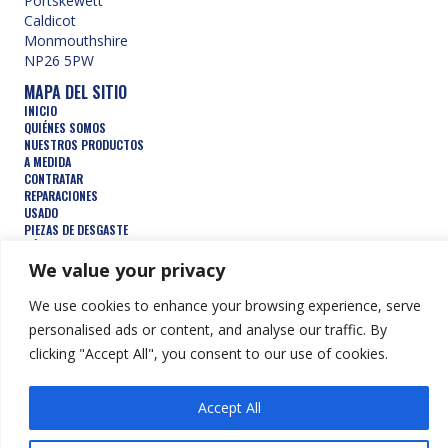
Portskewett
Caldicot
Monmouthshire
NP26 5PW
MAPA DEL SITIO
INICIO
QUIÉNES SOMOS
NUESTROS PRODUCTOS
A MEDIDA
CONTRATAR
REPARACIONES
USADO
PIEZAS DE DESGASTE
PÓNGASE EN CONTACTO CON
CONDICIONES GENERALES
We value your privacy
PRODUCTOS DESTACADOS
AGUJEROS
We use cookies to enhance your browsing experience, serve
CUBOS
personalised ads or content, and analyse our traffic. By
RUEDAS COMPACTADORAS
clicking "Accept All", you consent to our use of cookies.
DEMOLICIÓN
SILVICULTURA
TRENCHERS
ACCESORIOS HIDRÁULICOS
Accept All