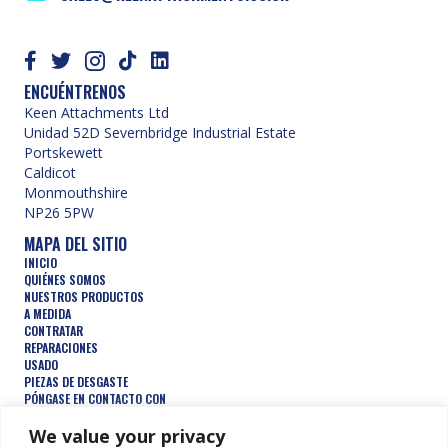
ENCUÉNTRENOS
Keen Attachments Ltd
Unidad 52D Severnbridge Industrial Estate
Portskewett
Caldicot
Monmouthshire
NP26 5PW
MAPA DEL SITIO
INICIO
QUIÉNES SOMOS
NUESTROS PRODUCTOS
A MEDIDA
CONTRATAR
REPARACIONES
USADO
PIEZAS DE DESGASTE
PÓNGASE EN CONTACTO CON
CONDICIONES GENERALES
PRODUCTOS DESTACADOS
We value your privacy