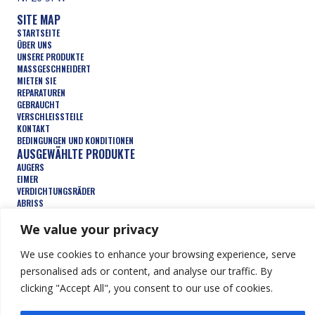
SITE MAP
STARTSEITE
ÜBER UNS
UNSERE PRODUKTE
MASSGESCHNEIDERT
MIETEN SIE
REPARATUREN
GEBRAUCHT
VERSCHLEISSTEILE
KONTAKT
BEDINGUNGEN UND KONDITIONEN
AUSGEWÄHLTE PRODUKTE
AUGERS
EIMER
VERDICHTUNGSRÄDER
ABRISS
FORSTWIRTSCHAFT
We value your privacy
TRENCHERS
HYDRAULISCHE ANBAUGERÄTE
We use cookies to enhance your browsing experience, serve
personalised ads or content, and analyse our traffic. By
clicking "Accept All", you consent to our use of cookies.
© Keen Attachments Ltd. Alle Rechte vorbehalten.
Website von
Summit Design