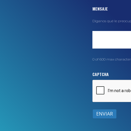
MENSAJE
Díganos qué le preocu
0 of 600 max character
CAPTCHA