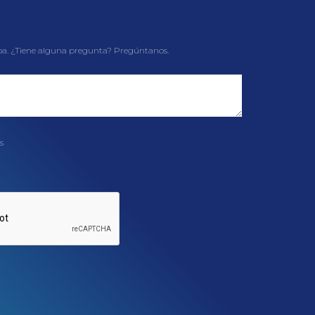
pa. ¿Tiene alguna pregunta? Pregúntanos.
s