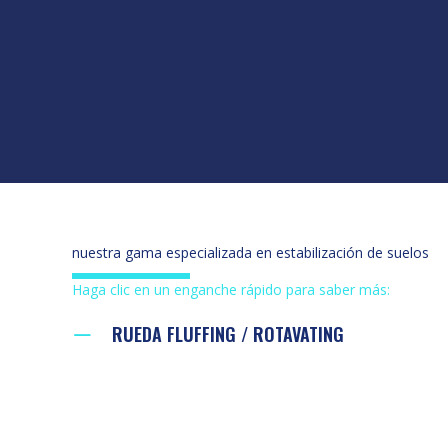
nuestra gama especializada en estabilización de suelos
Haga clic en un enganche rápido para saber más:
RUEDA FLUFFING / ROTAVATING