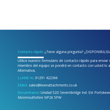
Contacto rápido
¿Tiene alguna pregunta? ¿DISPONIBILI
Utilice nuestro formulario de contacto rápido para enviar
miembro del equipo se pondrá en contacto con usted lo a
Alternativa;
LLAME AL
01291 422366
EMAIL
sales@keenattachments.co.uk
Encuéntranos
Unidad 52D Severnbridge Ind. Est Portskewet
Monmouthshire NP26 5PW