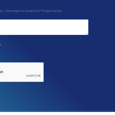
pa. ¿Tiene alguna pregunta? Pregúntanos.
s