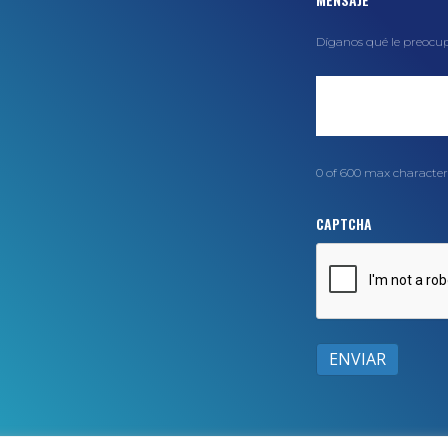
MENSAJE
Díganos qué le preocu
0 of 600 max character
CAPTCHA