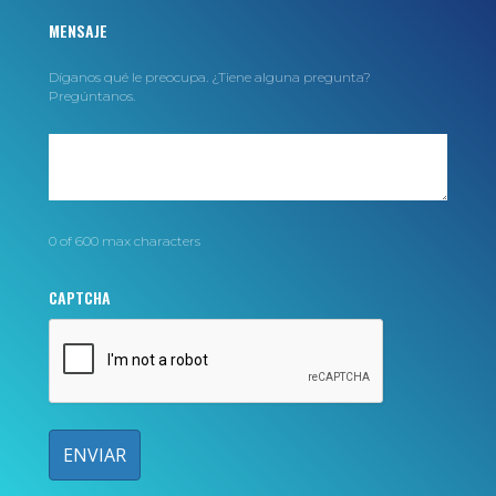
MENSAJE
Díganos qué le preocupa. ¿Tiene alguna pregunta?
Pregúntanos.
0 of 600 max characters
CAPTCHA