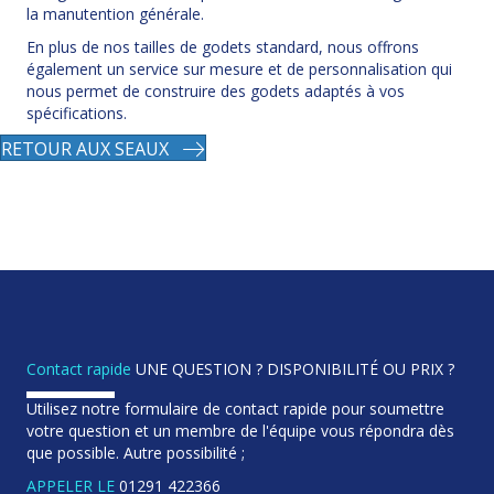
Contact rapide
UNE QUESTION ? DISPONIBILITÉ OU PRIX ?
Utilisez notre formulaire de contact rapide pour soumettre
votre question et un membre de l'équipe vous répondra dès
que possible. Autre possibilité ;
APPELER LE
01291 422366
EMAIL
sales@keenattachments.co.uk
FIND US
Unit 52D Severnbridge Ind. Est Portskewett,
Caldicot, Monmouthshire NP26 5PW
NOM