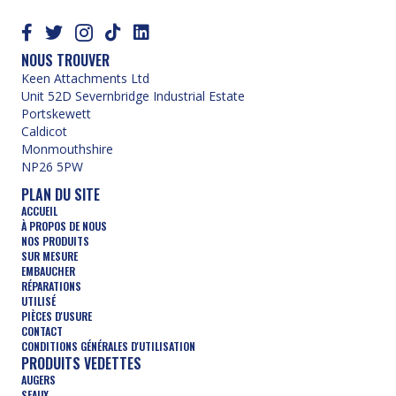
NP26 5PW
PLAN DU SITE
ACCUEIL
À PROPOS DE NOUS
NOS PRODUITS
SUR MESURE
EMBAUCHER
RÉPARATIONS
UTILISÉ
PIÈCES D'USURE
CONTACT
CONDITIONS GÉNÉRALES D'UTILISATION
PRODUITS VEDETTES
AUGERS
SEAUX
ROUES DE COMPACTAGE
DÉMOLITION
SYLVICULTURE
TRENCHERS
ACCESSOIRES HYDRAULIQUES
© Keen Attachments Ltd. Tous droits réservés.
Site Web réalisé
par Summit Design