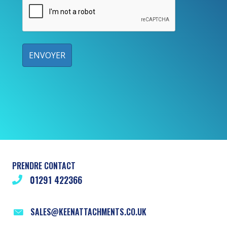
PRENDRE CONTACT
01291 422366
SALES@KEENATTACHMENTS.CO.UK
NOUS TROUVER
Keen Attachments Ltd
Unit 52D Severnbridge Industrial Estate
Portskewett
Caldicot
Monmouthshire