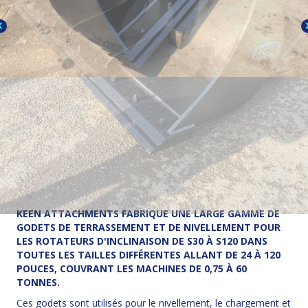
KEEN ATTACHMENTS FABRIQUE UNE LARGE GAMME DE
GODETS DE TERRASSEMENT ET DE NIVELLEMENT POUR
LES ROTATEURS D'INCLINAISON DE S30 À S120 DANS
TOUTES LES TAILLES DIFFÉRENTES ALLANT DE 24 À 120
POUCES, COUVRANT LES MACHINES DE 0,75 À 60
TONNES.
Ces godets sont utilisés pour le nivellement, le chargement et
la manutention générale.
En plus de nos tailles de godets standard, nous offrons
également un service sur mesure et de personnalisation qui
nous permet de construire des godets adaptés à vos
spécifications.
RETOUR AUX SEAUX