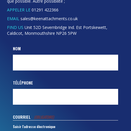
que possible. Autre possibilité ;
APPELER LE
01291 422366
EMAIL
sales@keenattachments.co.uk
FIND US
Unit 52D Severnbridge Ind. Est Portskewett,
Caldicot, Monmouthshire NP26 5PW
NOM
TÉLÉPHONE
COURRIEL
(OBLIGATOIRE)
Saisir l'adresse électronique