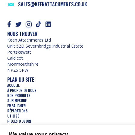
SALES@KEENATTACHMENTS.CO.UK
NOUS TROUVER
Keen Attachments Ltd
Unit 52D Severnbridge Industrial Estate
Portskewett
Caldicot
Monmouthshire
NP26 5PW
PLAN DU SITE
ACCUEIL
À PROPOS DE NOUS
NOS PRODUITS
SUR MESURE
EMBAUCHER
RÉPARATIONS
UTILISÉ
PIÈCES D'USURE
CONTACT
CONDITIONS GÉNÉRALES D'UTILISATION
We value your privacy