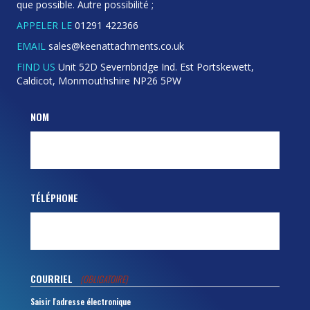
que possible. Autre possibilité ;
APPELER LE
01291 422366
EMAIL
sales@keenattachments.co.uk
FIND US
Unit 52D Severnbridge Ind. Est Portskewett,
Caldicot, Monmouthshire NP26 5PW
NOM
TÉLÉPHONE
COURRIEL
(OBLIGATOIRE)
Saisir l'adresse électronique