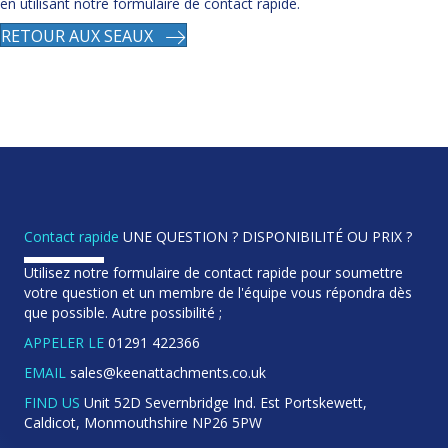
en utilisant notre formulaire de contact rapide.
RETOUR AUX SEAUX
Contact rapide
UNE QUESTION ? DISPONIBILITÉ OU PRIX ?
Utilisez notre formulaire de contact rapide pour soumettre
votre question et un membre de l'équipe vous répondra dès
que possible. Autre possibilité ;
APPELER LE
01291 422366
EMAIL
sales@keenattachments.co.uk
FIND US
Unit 52D Severnbridge Ind. Est Portskewett,
Caldicot, Monmouthshire NP26 5PW