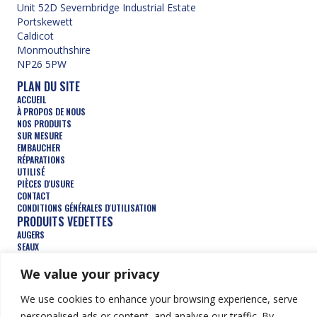
Unit 52D Severnbridge Industrial Estate
Portskewett
Caldicot
Monmouthshire
NP26 5PW
PLAN DU SITE
ACCUEIL
À PROPOS DE NOUS
NOS PRODUITS
SUR MESURE
EMBAUCHER
RÉPARATIONS
UTILISÉ
PIÈCES D'USURE
CONTACT
CONDITIONS GÉNÉRALES D'UTILISATION
PRODUITS VEDETTES
AUGERS
SEAUX
ROUES DE COMPACTAGE
DÉMOLITION
We value your privacy
SYLVICULTURE
TRENCHERS
We use cookies to enhance your browsing experience, serve
ACCESSOIRES HYDRAULIQUES
personalised ads or content, and analyse our traffic. By