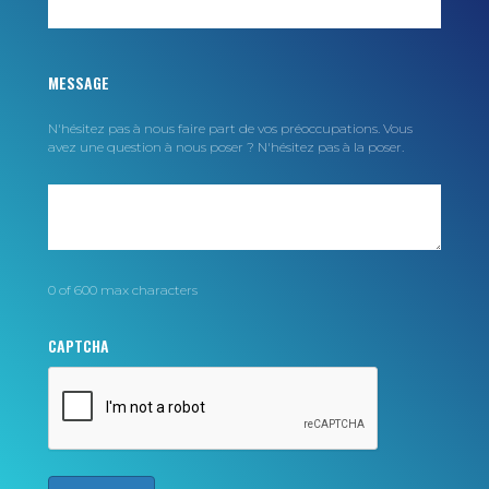
MESSAGE
N'hésitez pas à nous faire part de vos préoccupations. Vous
avez une question à nous poser ? N'hésitez pas à la poser.
0 of 600 max characters
CAPTCHA