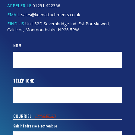
APPELER LE
01291 422366
EMAIL
sales@keenattachments.co.uk
FIND US
Unit 52D Severnbridge Ind. Est Portskewett,
Caldicot, Monmouthshire NP26 5PW
NOM
TÉLÉPHONE
COURRIEL
(OBLIGATOIRE)
Saisir l'adresse électronique